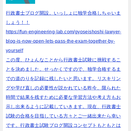
行政書士ブログ開設。いっしょに独学合格しちゃいま
しょう！！
https://fun-engineering-lab.com/gyoseishoshi-lawyer-
blog-is-now-open-lets-pass-the-exam-together-by-
yourself
この度、ひょんなことから行政書士試験に挑戦するこ
とを決めました。せっかくですので、独学合格するま
での道のりを記録に残したいと思います。リスキリン
グや学び直しの必要性が説かれている昨今、限られた
時間で結果を残すために必要な学習方法や考え方もお
示し出来るように記載していきます。現在、行政書士
試験の合格を目指している方々とご一緒出来たら幸い
です。行政書士試験ブログ開設コンセプトもともとは