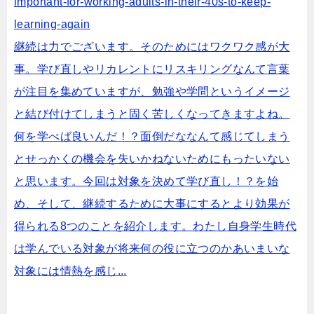
important-for-working-adults-in-their-40s-to-keep-
learning-again
継続は力でございます。そのためにはワクワク感が大
事。学び直しやリカレントにリスキリングなんて言葉
が注目を集めていますが、勉強や学問というイメージ
と結び付けてしまうと固く苦しくなってきますよね。
何を学べば良いんだ！？面倒だななんて感じてしまう
とせっかくの機会を失いかねないためにもったいない
と思います。今回は対象を決めて学び直し！？を始
め、そして、継続するために大事にするとより効果が
得られる8つのことを紹介します。わたし自身学生時代
は学んでいる対象が将来何の役に立つのかあいまいな
対象には情熱を感じ...