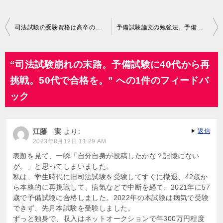
投
司法試験の受験資格は高卒の場合、予備試験が最短ルートです。
予備試験論文の勉強法。予備校選びの前に押さえておきたいポイント。
稿
ナ
“司法試験崩れの末路。予備試験に40代から再
ビ
挑戦。50代で合格を。” への1件のフィードバ
ゲ
ック
ー
シ
江藤 実
より:
返信
ョ
2023年8月12日 11:29 AM
ン
表題を見て、一瞬「自分自身が投稿したかな？記憶にない
が。」と思ってしまいました。
私は、学生時代に旧司法試験を受験してすぐに撤退、42歳か
ら本格的に再挑戦して、病気などで中断を経て、2021年に57
歳で予備試験に合格しました。2022年の本試験は病気で受験
できず、先月本試験を受験しました。
ずっと独身で、収入はネットオークションで年300万円程度