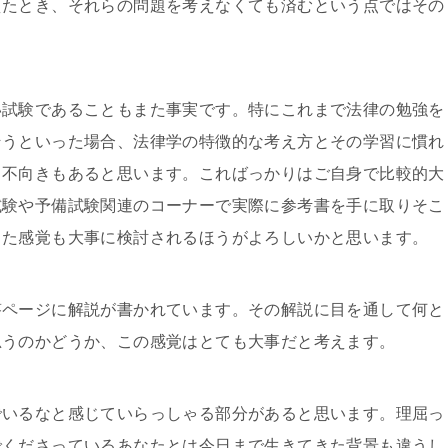
えたとき、それらの問題を考えなくても済むという点ではその
い試験であることもまた事実です。特にこれまで法律の勉強を
そうといった場合、法律学の特徴的な考え方とその学習に慣れ
き不向きもあると思います。こればっかりはご自身で比較的大
試験や予備試験関連のコーナーで実際に参考書を手に取りそこ
じた感覚も大事に検討されるほうがよろしいかと思います。
答ページに解説が書かれています。その解説に目を通して何と
思うのかどうか、この感覚はとても大事だと考えます。
でいるなと感じていらっしゃる部分があると思います。理屈っ
でくださっているあなたとは今日まで生きてきた背景も違うし